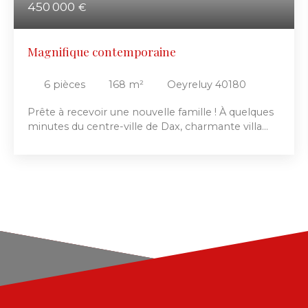
450 000
€
Magnifique contemporaine
6
pièces
168
m²
Oeyreluy 40180
Prête à recevoir une nouvelle famille ! À quelques
minutes du centre-ville de Dax, charmante villa
d’architecte de plain-pied de 168 m² (T6),
construite en 2011 à ossature bois, sur une parcelle
de 822 m². Belle pièce de vie traversante et
lumineuse avec accès direct à la terrasse et à la
piscine, cuisine aménagée et équipée. Côté nuit : 4
chambres, dont une suite parentale avec salle de
bains récente et dressing, 2 salles de bains, 2 WC.
Poêle à bois. Annexes : garage à vélos de 16 m² et
carport pour 2 véhicules. Atouts : panneaux
photovoltaïques en autoconsommation, prise de
recharge pour véhicule électrique, récupération
des eaux pluviales.