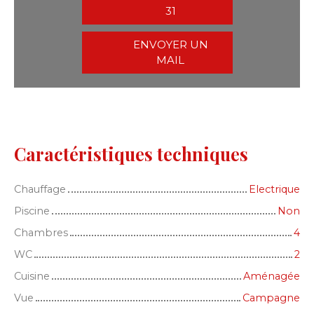
31
ENVOYER UN
MAIL
Caractéristiques techniques
Chauffage
Electrique
Piscine
Non
Chambres
4
WC
2
Cuisine
Aménagée
Vue
Campagne