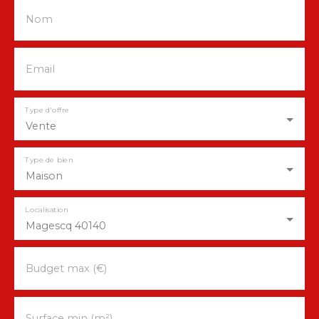
Nom
Email
Type d'offre
Vente
Type de bien
Maison
Localisation
Magescq 40140
Budget max (€)
Surface min (m²)