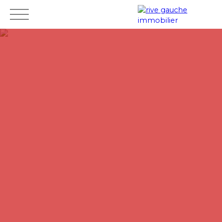
Accueil
Acheter
Louer
Vendre
Mes
Espace
ESTIMAT
favoris
vendeur
ION