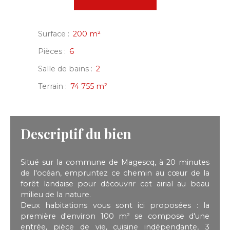
Surface
:
200
m²
Pièces
:
6
Salle de bains
:
2
Terrain
:
74 755
m²
Descriptif du bien
Situé sur la commune de Magescq, à 20 minutes
de l'océan, empruntez ce chemin au cœur de la
forêt landaise pour découvrir cet airial au beau
milieu de la nature.
Deux habitations vous sont ici proposées : la
première d'environ 100 m² se compose d'une
entrée, pièce de vie, cuisine indépendante, 3