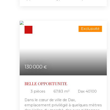
d'environ 18 m². Dans un bon état général,
il est composé d'une entrée, pièce de vie,
kitchenette, salle d'eau et WC. Contactez
nous pour plus d'informations !
Exclusivité
130 000
€
BELLE OPPORTUNITE
3
pièces
67.83
m²
Dax 40100
Dans le cœur de ville de Dax,
emplacement privilégié à quelques mètres