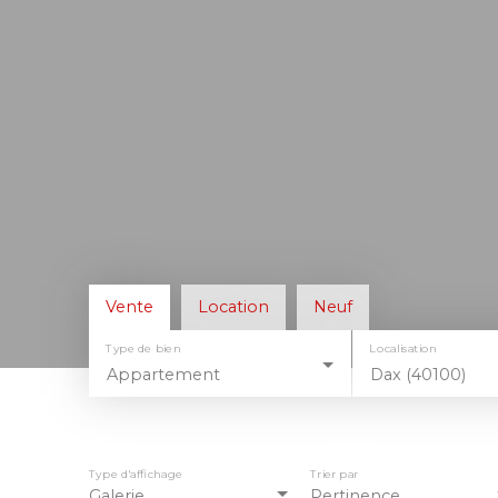
Vente
Location
Neuf
Type de bien
Localisation
Appartement
Dax (40100)
Type d'affichage
Trier par
Galerie
Pertinence