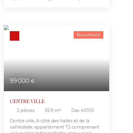
d'environ 20 m². Dans un bon état général,
il est composé d'une entrée, pièce de vie,
kitchenette et salle d'eau avec WC.
Actuellement loué en bail meublé, belle
opportunité d'investissement locatif,
Nouveauté
rentabilité intéressante ! Contactez nous
pour plus d'informations !
99 000
€
CENTRE VILLE
2
pièces
35.9
m²
Dax 40100
Centre ville, A côté des halles et de la
cathédrale, appartement T2 comprenant