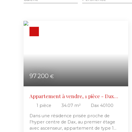
97 200
€
Appartement à vendre, 1 pièce - Dax
40100
1
pièce
34.07
m²
Dax 40100
Dans une résidence prisée proche de
l'hyper centre de Dax, au premier étage
avec ascenseur, appartement de type 1