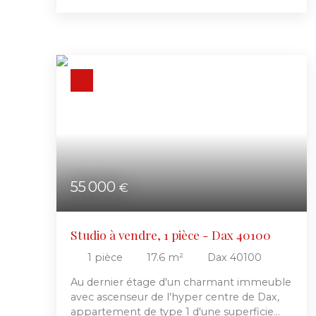
d'une superficie habitable de 34 m².
Proche des commodités, des
établissements scolaires et des transports,
cet appartement est autant une résidence
principale confortable qu'un
investissement locatif rentable. Composé
d'une entrée, salon séparé du coin nuit par
une cloison, cuisine indépendante
aménagée, salle de bains et WC
indépendant, un rafraichissement le rendra
d'autant plus agréable.
55 000
€
Studio à vendre, 1 pièce - Dax 40100
1
pièce
17.6
m²
Dax 40100
Au dernier étage d'un charmant immeuble
avec ascenseur de l'hyper centre de Dax,
appartement de type 1 d'une superficie