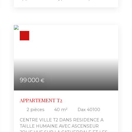
d'environ 27 m². Dans un bon état général,
il est composé d'une entrée, pièce de vie,
coin cuisine, salle d'eau et WC
indépendant. Actuellement loué, libre fin
juin. Contactez nous pour plus
d'informations !
99 000
€
APPARTEMENT T2
2
pièces
40
m²
Dax 40100
CENTRE VILLE T2 DANS RESIDENCE A
TAILLE HUMAINE AVEC ASCENSEUR