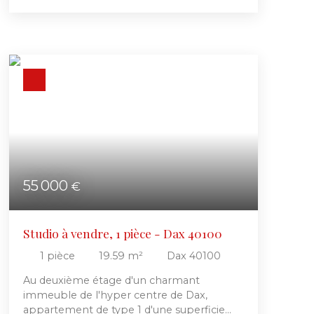
d'environ 20 m². Dans un bon état général,
il est composé d'une entrée, pièce de vie,
kitchenette et salle d'eau avec WC.
Actuellement loué en bail meublé, belle
opportunité d'investissement locatif,
rentabilité intéressante ! Contactez nous
pour plus d'informations !
55 000
€
Studio à vendre, 1 pièce - Dax 40100
1
pièce
19.59
m²
Dax 40100
Au deuxième étage d'un charmant
immeuble de l'hyper centre de Dax,
appartement de type 1 d'une superficie