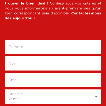
À l’extérieur, le terrain de 2 432 m² offre un
trouver le bien idéal
! Confiez-nous vos critères et
environnement verdoyant et paisible. La terrasse
nous vous informerons en avant-première dès qu’un
de 35 m² permet de profiter pleinement des
bien correspondant sera disponible.
Contactez-nous
beaux jours, tandis que le balcon ouvre sur une
dès aujourd’hui !
vue dégagée sur la nature environnante. Située
dans un secteur calme et recherché, la propriété
bénéficie d’un accès rapide aux commodités,
commerces, écoles et services essentiels,
accessibles en quelques minutes en voiture.
Prénom
Nom
Email
Type d'offre
Vente