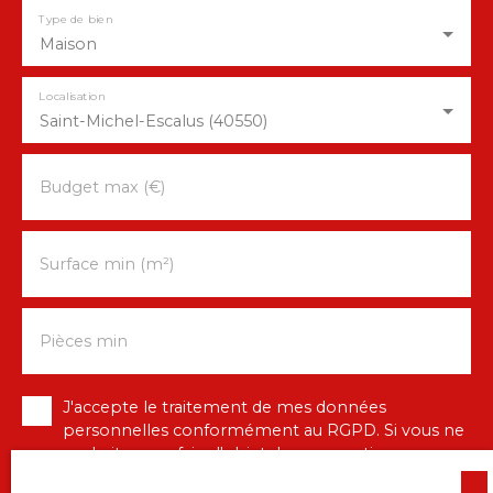
Type de bien
Maison
Localisation
Saint-Michel-Escalus (40550)
Budget max (€)
Surface min (m²)
Pièces min
J'accepte le traitement de mes données
personnelles conformément au RGPD. Si vous ne
souhaitez pas faire l'objet de prospection
commerciale par voie téléphonique, vous pouvez