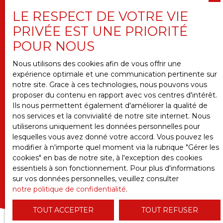
vous inscrire gratuitement sur la liste d'opposition
LE RESPECT DE VOTRE VIE
au démarchage téléphonique, prévu par l'article
L223-1 du code de la consommation, sur le site
PRIVÉE EST UNE PRIORITÉ
Internet www.bloctel.gouv.fr ou par courrier
POUR NOUS
adressé à :
Nous utilisons des cookies afin de vous offrir une
Société Worldline, Service Bloctel, CS 61311, 41013
expérience optimale et une communication pertinente sur
BLOIS CEDEX.
notre site. Grace à ces technologies, nous pouvons vous
proposer du contenu en rapport avec vos centres d'intérêt.
Pour en savoir plus sur le traitement de vos
Ils nous permettent également d'améliorer la qualité de
données personnelles, veuillez consulter notre
nos services et la convivialité de notre site internet. Nous
politique de confidentialité
.
utiliserons uniquement les données personnelles pour
lesquelles vous avez donné votre accord. Vous pouvez les
modifier à n'importe quel moment via la rubrique ″Gérer les
RECEVOIR DES ANNONCES
cookies″ en bas de notre site, à l'exception des cookies
essentiels à son fonctionnement. Pour plus d'informations
sur vos données personnelles, veuillez consulter
notre politique de confidentialité
.
TOUT ACCEPTER
TOUT REFUSER