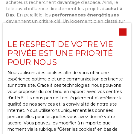
acheteurs recherchent davantage d’espace. Ainsi, le
télétravail influence directement les projets d’
achat à
Dax
. En parallèle, les
performances énergétiques
deviennent un critère clé. Un logement bien classé sur
le DPE se vend plus facilement et à un meilleur prix.
LE RESPECT DE VOTRE VIE
Pourquoi une estimation en ligne
PRIVÉE EST UNE PRIORITÉ
ne suffit pas toujours
POUR NOUS
Nous utilisons des cookies afin de vous offrir une
À première vue, les
outils en ligne
semblent pratiques.
expérience optimale et une communication pertinente
Ils permettent d’obtenir rapidement une estimation du
sur notre site. Grace à ces technologies, nous pouvons
prix du m2 Dax
. Toutefois, leur fiabilité reste limitée.
vous proposer du contenu en rapport avec vos centres
d'intérêt. Ils nous permettent également d'améliorer la
En réalité, ces simulateurs utilisent des données
qualité de nos services et la convivialité de notre site
générales. Ils ne prennent pas en compte les
internet. Nous utiliserons uniquement les données
spécificités de votre logement. Par exemple, l’état réel
personnelles pour lesquelles vous avez donné votre
ou l’environnement immédiat sont souvent ignorés.
accord. Vous pouvez les modifier à n'importe quel
moment via la rubrique ″Gérer les cookies″ en bas de
Par conséquent, le résultat peut être imprécis. Une