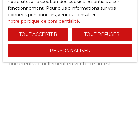
notre site, à l'exception des cookies essentiels à son
estimation automatique
peut surestimer ou sous-
fonctionnement. Pour plus d'informations sur vos
évaluer votre propriété. Dans ce cas, cela peut ralentir
données personnelles, veuillez consulter
la vente.
notre politique de confidentialité
.
C’est pourquoi
l’intervention d’un professionnel
est
TOUT ACCEPTER
TOUT REFUSER
essentielle. En effet, une agence locale connaît
parfaitement le marché. Elle est capable de fournir une
PERSONNALISER
estimation prix maison Dax
beaucoup plus fiable. De
plus, elle ajuste le prix en fonction des biens
concurrents actuellement en vente, ce qui est
déterminant pour se démarquer.