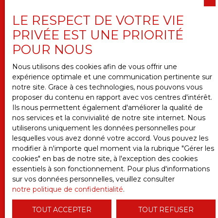
LE RESPECT DE VOTRE VIE
PRIVÉE EST UNE PRIORITÉ
Pièces min
POUR NOUS
J'accepte le traitement de mes données
Nous utilisons des cookies afin de vous offrir une
personnelles conformément au RGPD. Si vous ne
expérience optimale et une communication pertinente sur
souhaitez pas faire l'objet de prospection
notre site. Grace à ces technologies, nous pouvons vous
commerciale par voie téléphonique, vous pouvez
proposer du contenu en rapport avec vos centres d'intérêt.
vous inscrire gratuitement sur la liste d'opposition
Ils nous permettent également d'améliorer la qualité de
au démarchage téléphonique, prévu par l'article
nos services et la convivialité de notre site internet. Nous
L223-1 du code de la consommation, sur le site
utiliserons uniquement les données personnelles pour
Internet www.bloctel.gouv.fr ou par courrier
lesquelles vous avez donné votre accord. Vous pouvez les
adressé à :
modifier à n'importe quel moment via la rubrique ″Gérer les
cookies″ en bas de notre site, à l'exception des cookies
Société Worldline, Service Bloctel, CS 61311, 41013
essentiels à son fonctionnement. Pour plus d'informations
BLOIS CEDEX.
sur vos données personnelles, veuillez consulter
notre politique de confidentialité
.
Pour en savoir plus sur le traitement de vos
données personnelles, veuillez consulter notre
TOUT ACCEPTER
TOUT REFUSER
politique de confidentialité
.