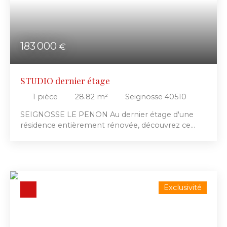
RECHERCHER
183 000
€
STUDIO dernier étage
1
pièce
28.82
m²
Seignosse 40510
SEIGNOSSE LE PENON Au dernier étage d'une
résidence entièrement rénovée, découvrez ce
charmant studio mansardé avec micro
mezzanine, offrant un espace optimisé et
chaleureux. Vous apprécierez sa terrasse couverte
avec sa superbe vue dégagée et dominante sur la
forêt, environnement calme et verdoyant.
Exclusivité
L'appartement est très confortable et en
excellent état, parfait comme pied-à-terre ou
premier logement. Libre et disponible en
décembre 2026.