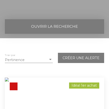
OUVRIR LA RECHERCHE
Vente
Location
Neuf
Type de bien
Appartement
Trier par
CRÉER UNE ALERTE
Pertinence
Localisation
Seignosse (40510)
Budget max (€)
Idéal 1er achat
Surface min (m²)