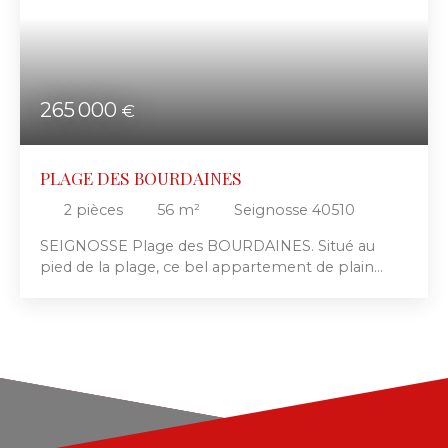
265 000
€
PLAGE DES BOURDAINES
2
pièces
56
m²
Seignosse 40510
SEIGNOSSE Plage des BOURDAINES. Situé au
pied de la plage, ce bel appartement de plain
pied possède une jolie surface de 56m2, digne
d'une habitation en principal. En rez de Chaussée,
il se compose d'une entrée, wc séparé, cuisine
équipée ouverte sur grand séjour de 31m², cellier,
grande chambre et salle d eau et terrasse en
jouissance exclusive Il conviendra tout aussi bien
pour les vacances, ou en prime accession en
principal. DPE: 306/9 soit classement E/B A visiter