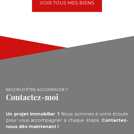
L'appartement est très confortable et en
VOIR TOUS MES BIENS
excellent état, parfait comme pied-à-terre ou
premier logement. Libre et disponible en
décembre 2026.
BESOIN D'ÊTRE ACCOMPAGNÉ ?
Contactez-moi
Un projet immobilier ?
Nous sommes à votre écoute
pour vous accompagner à chaque étape.
Contactez-
nous dès maintenant !