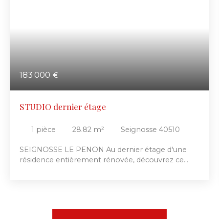
183 000
€
STUDIO dernier étage
1
pièce
28.82
m²
Seignosse 40510
SEIGNOSSE LE PENON Au dernier étage d'une
résidence entièrement rénovée, découvrez ce
charmant studio mansardé avec micro
mezzanine, offrant un espace optimisé et
chaleureux. Vous apprécierez sa terrasse couverte
avec sa superbe vue dégagée et dominante sur la
forêt, environnement calme et verdoyant.