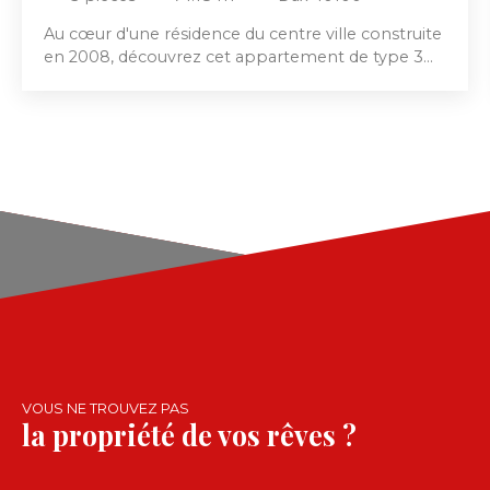
Au cœur d'une résidence du centre ville construite
en 2008, découvrez cet appartement de type 3
d'une surface habitable d'environ 75 m². Au
dernier étage, il est le compromis parfait entre
proximité des commodités, calme et confort. Il
s'ouvre sur un grand séjour de 34 m² donnant
accès au balcon, cuisine aménagée et équipée
avec cellier et espace buanderie attenant. Le coin
nuit distribue deux lumineuses chambres, salle de
bains et un WC indépendant. En terme de
prestations, il coche de nombreuses cases
appréciées : climatisation réversible, place de
stationnement privée et sécurisée, ascenseur,
garage. Contactez nous pour plus d'informations !
VOUS NE TROUVEZ PAS
la propriété de vos rêves ?