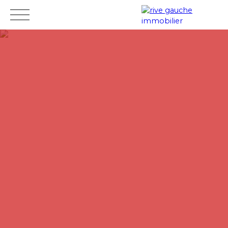
Accueil
Acheter
Louer
Vendre
Mes
Espace
ESTIMAT
favoris
vendeur
ION