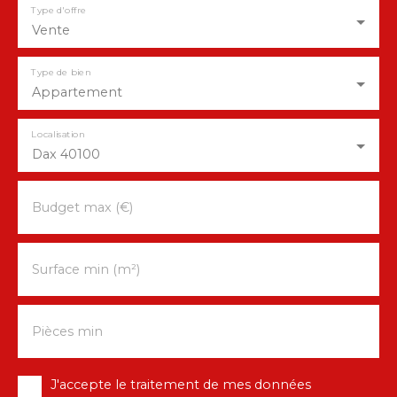
Type d'offre
Vente
Type de bien
Appartement
Localisation
Dax 40100
Budget max (€)
Surface min (m²)
Pièces min
J'accepte le traitement de mes données