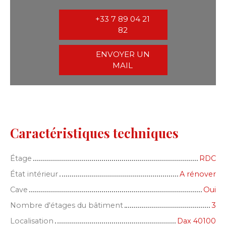
+33 7 89 04 21
82
ENVOYER UN
MAIL
Caractéristiques techniques
Étage
RDC
État intérieur
A rénover
Cave
Oui
Nombre d'étages du bâtiment
3
Localisation
Dax 40100