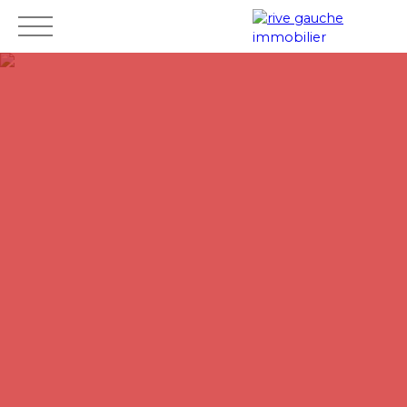
Accueil
Acheter
Louer
Vendre
Mes
Espace
ESTIMAT
favoris
vendeur
ION