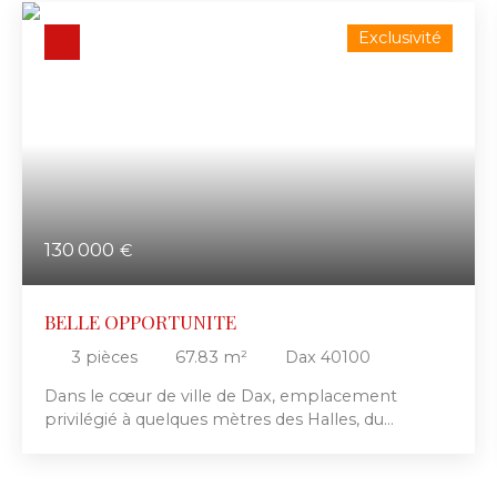
Exclusivité
130 000
€
BELLE OPPORTUNITE
3
pièces
67.83
m²
Dax 40100
Dans le cœur de ville de Dax, emplacement
privilégié à quelques mètres des Halles, du
marché, des rues piétonnes, des transports et
plus globalement des centres d'intérêts dacquois,
plusieurs projets s'offrent ici à vous. En rez-de-