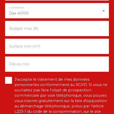
Localisation
Dax 40100
Budget max (€)
Surface min (m²)
Pièces min
J'accepte le traitement de mes données
personnelles conformément au RGPD. Si vous ne
souhaitez pas faire l'objet de prospection
commerciale par voie téléphonique, vous pouvez
vous inscrire gratuitement sur la liste d'opposition
au démarchage téléphonique, prévu par l'article
L223-1 du code de la consommation, sur le site