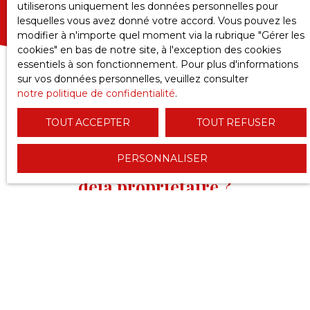
utiliserons uniquement les données personnelles pour
lesquelles vous avez donné votre accord. Vous pouvez les
modifier à n'importe quel moment via la rubrique ″Gérer les
cookies″ en bas de notre site, à l'exception des cookies
essentiels à son fonctionnement. Pour plus d'informations
sur vos données personnelles, veuillez consulter
notre politique de confidentialité
.
TOUT ACCEPTER
TOUT REFUSER
PERSONNALISER
VOUS ÊTES
déjà propriétaire ?
Confiez-nous la
gestion
ou la
mise en valeur
de votre
bien ! Que ce soit pour vendre, louer ou administrer
votre patrimoine immobilier, nos experts vous
accompagnent avec des solutions adaptées à vos
besoins.