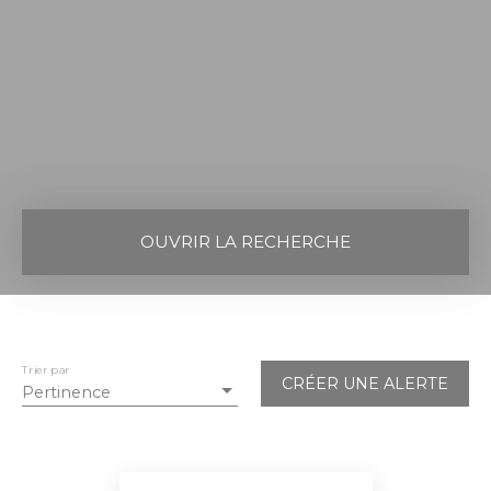
OUVRIR LA RECHERCHE
Vente
Location
Neuf
Type de bien
Maison
Trier par
CRÉER UNE ALERTE
Pertinence
Localisation
Heugas (40180)
Budget max (€)