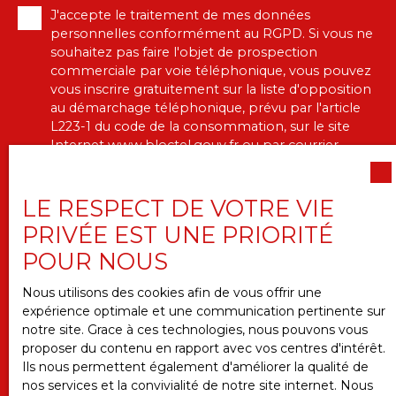
J'accepte le traitement de mes données
personnelles conformément au RGPD. Si vous ne
souhaitez pas faire l'objet de prospection
commerciale par voie téléphonique, vous pouvez
vous inscrire gratuitement sur la liste d'opposition
au démarchage téléphonique, prévu par l'article
L223-1 du code de la consommation, sur le site
Internet www.bloctel.gouv.fr ou par courrier
adressé à :
Société Worldline, Service Bloctel, CS 61311, 41013
LE RESPECT DE VOTRE VIE
BLOIS CEDEX.
PRIVÉE EST UNE PRIORITÉ
POUR NOUS
Pour en savoir plus sur le traitement de vos
données personnelles, veuillez consulter notre
Nous utilisons des cookies afin de vous offrir une
politique de confidentialité
.
expérience optimale et une communication pertinente sur
notre site. Grace à ces technologies, nous pouvons vous
proposer du contenu en rapport avec vos centres d'intérêt.
RECEVOIR DES ANNONCES
Ils nous permettent également d'améliorer la qualité de
nos services et la convivialité de notre site internet. Nous