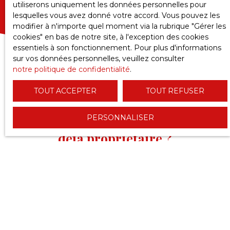
utiliserons uniquement les données personnelles pour
lesquelles vous avez donné votre accord. Vous pouvez les
modifier à n'importe quel moment via la rubrique ″Gérer les
cookies″ en bas de notre site, à l'exception des cookies
essentiels à son fonctionnement. Pour plus d'informations
sur vos données personnelles, veuillez consulter
notre politique de confidentialité
.
TOUT ACCEPTER
TOUT REFUSER
PERSONNALISER
VOUS ÊTES
déjà propriétaire ?
Confiez-nous la
gestion
ou la
mise en valeur
de votre
bien ! Que ce soit pour vendre, louer ou administrer
votre patrimoine immobilier, nos experts vous
accompagnent avec des solutions adaptées à vos
besoins.