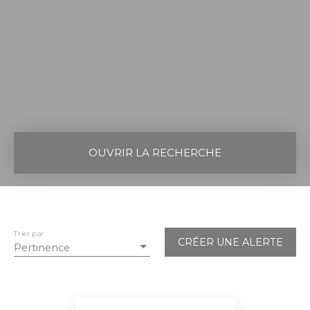
OUVRIR LA RECHERCHE
Vente
Location
Neuf
Type de bien
Maison
Trier par
CRÉER UNE ALERTE
Pertinence
Localisation
Vieux-Boucau-les-Bains (40480)
Budget max (€)