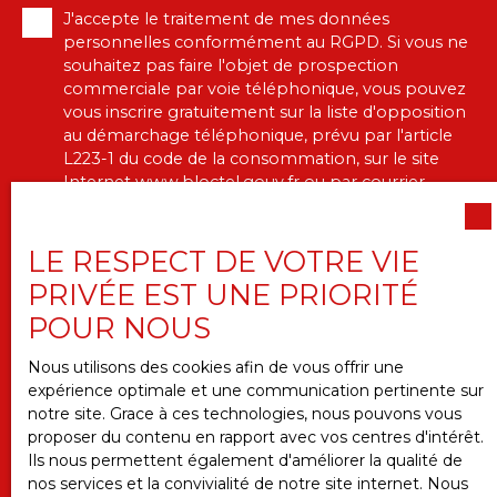
J'accepte le traitement de mes données
personnelles conformément au RGPD. Si vous ne
souhaitez pas faire l'objet de prospection
commerciale par voie téléphonique, vous pouvez
vous inscrire gratuitement sur la liste d'opposition
au démarchage téléphonique, prévu par l'article
L223-1 du code de la consommation, sur le site
Internet www.bloctel.gouv.fr ou par courrier
adressé à :
Société Worldline, Service Bloctel, CS 61311, 41013
LE RESPECT DE VOTRE VIE
BLOIS CEDEX.
PRIVÉE EST UNE PRIORITÉ
POUR NOUS
Pour en savoir plus sur le traitement de vos
données personnelles, veuillez consulter notre
Nous utilisons des cookies afin de vous offrir une
politique de confidentialité
.
expérience optimale et une communication pertinente sur
notre site. Grace à ces technologies, nous pouvons vous
proposer du contenu en rapport avec vos centres d'intérêt.
RECEVOIR DES ANNONCES
Ils nous permettent également d'améliorer la qualité de
nos services et la convivialité de notre site internet. Nous