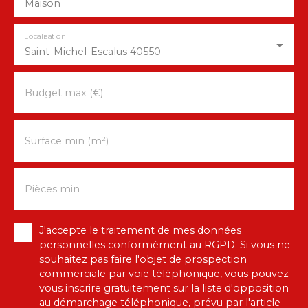
Maison
Localisation
Saint-Michel-Escalus 40550
Budget max (€)
Surface min (m²)
Pièces min
J'accepte le traitement de mes données
personnelles conformément au RGPD. Si vous ne
souhaitez pas faire l'objet de prospection
commerciale par voie téléphonique, vous pouvez
vous inscrire gratuitement sur la liste d'opposition
au démarchage téléphonique, prévu par l'article