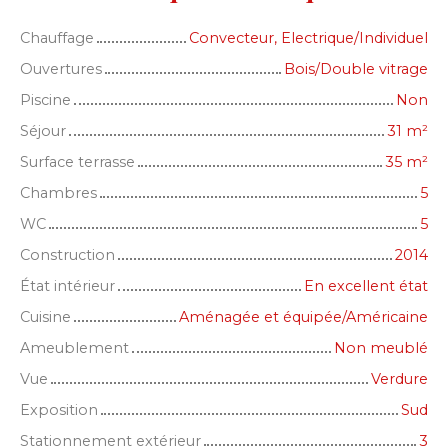
Chauffage
Convecteur, Electrique/Individuel
Ouvertures
Bois/Double vitrage
Piscine
Non
Séjour
31
m²
Surface terrasse
35
m²
Chambres
5
WC
5
Construction
2014
État intérieur
En excellent état
Cuisine
Aménagée et équipée/Américaine
Ameublement
Non meublé
Vue
Verdure
Exposition
Sud
Stationnement extérieur
3