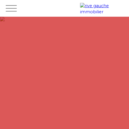
Accueil
Acheter
Louer
Vendre
Mes
Espace
ESTIMAT
favoris
vendeur
ION