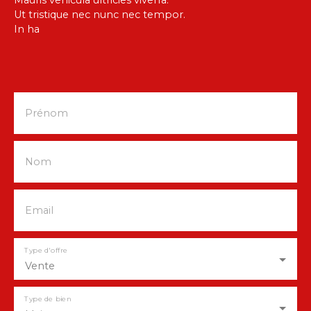
Ut tristique nec nunc nec tempor.
In ha
Prénom
Nom
Email
Type d'offre
Vente
Type de bien