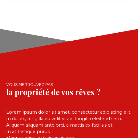
de 822 m². Belle pièce de vie traversante et
lumineuse avec accès direct à la terrasse et à la
piscine, cuisine aménagée et équipée. Côté nuit : 4
chambres, dont une suite parentale avec salle de
bains récente et dressing, 2 salles de bains, 2 WC.
Poêle à bois. Annexes : garage à vélos de 16 m² et
carport pour 2 véhicules. Atouts : panneaux
photovoltaïques en autoconsommation, prise de
recharge pour véhicule électrique, récupération
des eaux pluviales.
VOUS NE TROUVEZ PAS
la propriété de vos rêves ?
Lorem ipsum dolor sit amet, consectetur adipiscing elit.
In dui ex, fringilla eu velit vitae, fringilla eleifend sem.
Aliquam aliquam ante orci, a mattis ex facilisis et.
In at tristique purus.
Mauris vehicula ultricies viverra.