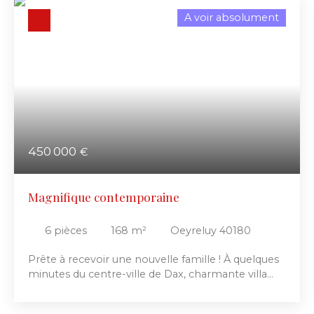
A voir absolument
450 000
€
Magnifique contemporaine
6
pièces
168
m²
Oeyreluy 40180
Prête à recevoir une nouvelle famille ! À quelques
minutes du centre-ville de Dax, charmante villa
d’architecte de plain-pied de 168 m² (T6),
construite en 2011 à ossature bois, sur une parcelle